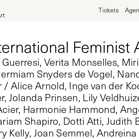
Tickets
Age
rt
ternational Feminist 
 Guerresi, Verita Monselles, Mi
Hermiam Snyders de Vogel, Nanc
/ Alice Arnold, Inge van der Ko
, Jolanda Prinsen, Lily Veldhuiz
cier, Harmonie Hammond, Angeli
m Shapiro, Dotti Atti, Judith B
y Kelly, Joan Semmel, Andreina R