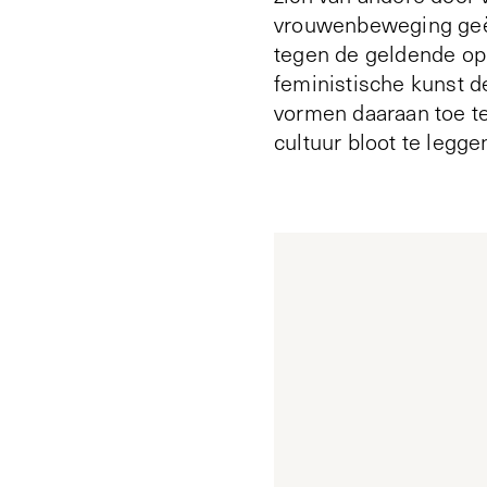
vrouwenbeweging geëng
tegen de geldende opi
feministische kunst d
vormen daaraan toe t
cultuur bloot te legg