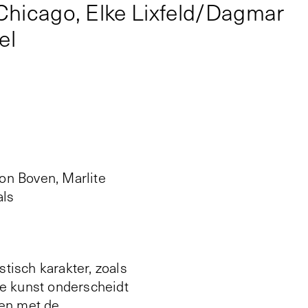
 Chicago, Elke Lixfeld/Dagmar
el
von Boven, Marlite
als
tisch karakter, zoals
che kunst onderscheidt
 en met de