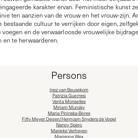
ageerde karakter ervan. Feministische kunst zet 
nie ten aanzien van de vrouw en het vrouw-zijn. An
e bestaande cultuur te verrijken door eigen, zelf
e voegen en de verwaarloosde vrouwelijke bijdrag
en en te herwaarderen.
Persons
Inez van Beusekom
Patrizia Guerresi
Verita Monselles
Miriam Munsky
Maria Pininska-Beres
Fifty Meyer Degen/Hermiam Snyders de Vogel
Nancy Spero
Marieke Verheyen
Marianne Wex