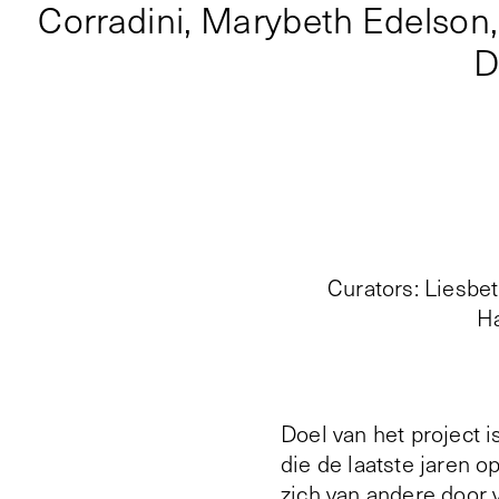
Corradini, Marybeth Edelson,
D
Curators
:
Liesbet
Ha
Doel van het project i
die de laatste jaren o
zich van andere door