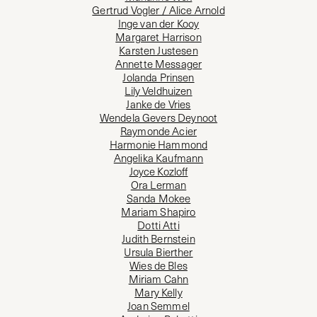
Gertrud Vogler / Alice Arnold
Inge van der Kooy
Margaret Harrison
Karsten Justesen
Annette Messager
Jolanda Prinsen
Lily Veldhuizen
Janke de Vries
Wendela Gevers Deynoot
Raymonde Acier
Harmonie Hammond
Angelika Kaufmann
Joyce Kozloff
Ora Lerman
Sanda Mokee
Mariam Shapiro
Dotti Atti
Judith Bernstein
Ursula Bierther
Wies de Bles
Miriam Cahn
Mary Kelly
Joan Semmel