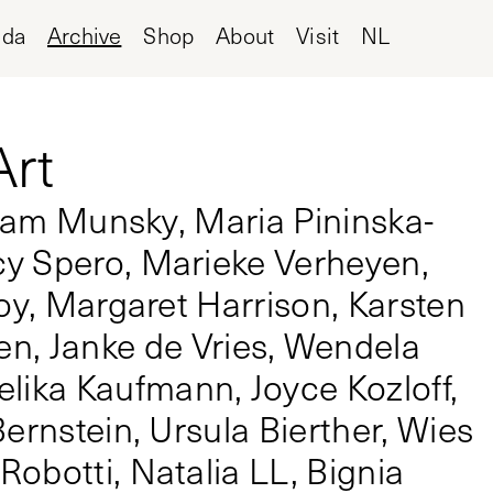
nda
Archive
Shop
About
Visit
NL
Art
riam Munsky, Maria Pininska-
y Spero, Marieke Verheyen,
oy, Margaret Harrison, Karsten
en, Janke de Vries, Wendela
ka Kaufmann, Joyce Kozloff,
ernstein, Ursula Bierther, Wies
obotti, Natalia LL, Bignia