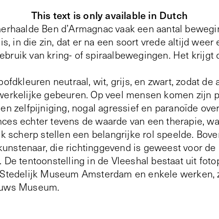
This text is only available in Dutch
herhaalde Ben d’Armagnac vaak een aantal beweging
is, in die zin, dat er na een soort vrede altijd weer 
bruik van kring- of spiraalbewegingen. Het krijgt
oofdkleuren neutraal, wit, grijs, en zwart, zodat de
dwerkelijke gebeuren. Op veel mensen komen zijn 
en zelfpijniging, nogal agressief en paranoïde ove
nces echter tevens de waarde van een therapie, w
jk scherp stellen een belangrijke rol speelde. Bove
nstenaar, die richtinggevend is geweest voor de 
 De tentoonstelling in de Vleeshal bestaat uit fot
t Stedelijk Museum Amsterdam en enkele werken, z
eeuws Museum.