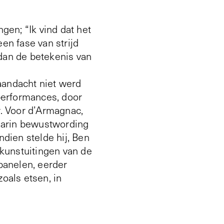
en; “Ik vind dat het
een fase van strijd
 dan de betekenis van
 aandacht niet werd
performances, door
r. Voor d’Armagnac,
aarin bewustwording
ndien stelde hij, Ben
kunstuitingen van de
opanelen, eerder
oals etsen, in