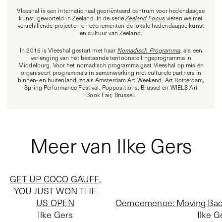
Vleeshal is een internationaal georiënteerd centrum voor hedendaagse
kunst, geworteld in Zeeland. In de serie
Zeeland Focus
vieren we met
verschillende projecten en evenementen de lokale hedendaagse kunst
en cultuur van Zeeland.
In 2015 is Vleeshal gestart met haar
Nomadisch Programma
, als een
verlenging van het bestaande tentoonstellingsprogramma in
Middelburg. Voor het nomadisch programma gaat Vleeshal op reis en
organiseert programma's in samenwerking met culturele partners in
binnen- en buitenland, zoals Amsterdam Art Weekend, Art Rotterdam,
Spring Performance Festival, Poppositions, Brussel en WIELS Art
Book Fair, Brussel.
Meer van Ilke Gers
GET UP COCO GAUFF,
YOU JUST WON THE
US OPEN
Oemoemenoe: Moving Back
Ilke Gers
Ilke G