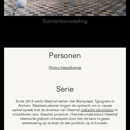
Solotentoonstelling
Personen
Philipp Hesselberger
Serie
Sinds 2015 werkt Vleeshal samen met Werkplaats Typografie in
Arnhem. Masterstudenten krijgen de opdracht om in nauwe
samenspraak met de directeur van Vleeshal
grafische identiteiten
te
ontwikkelen voor Vleeshal projecten. Hiermee ondersteunt Vleeshal
talentvolle grafisch ontwerpers door hen de kans te geven
werkervaring op te doen en een portfolio op te bouwen.