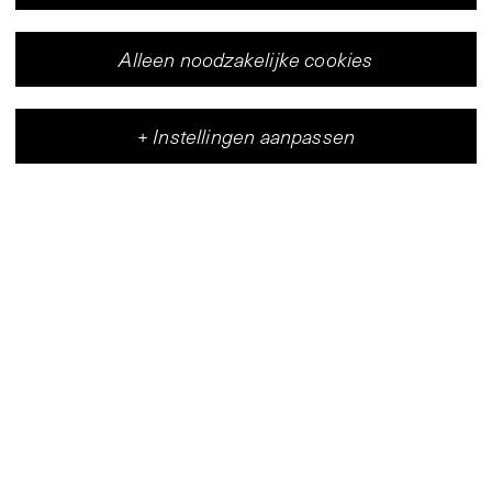
V-Archive:
Sef Peeters
Alleen noodzakelijke cookies
1980
+
Instellingen aanpassen
Vleeshal
Centrum voor hedendaagse kunst