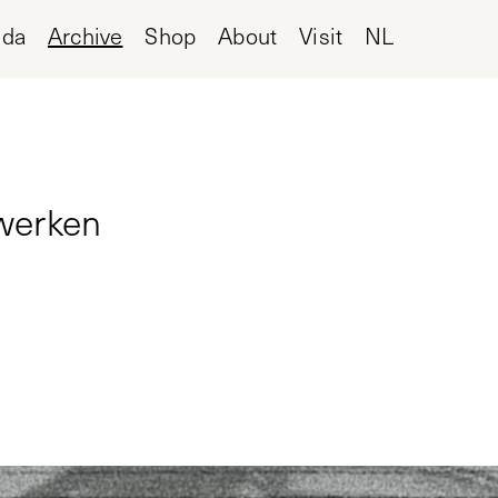
nda
Archive
Shop
About
Visit
NL
 werken