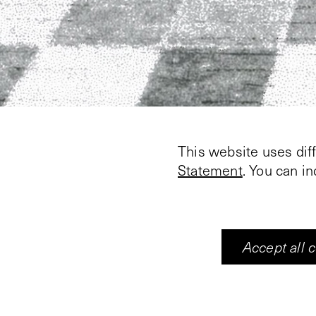
This website uses dif
Statement
. You can i
Willem Buijs remt de 
kader – ontdaan van w
hij een verzelfstandig
Accept all 
abstrahering – tot de a