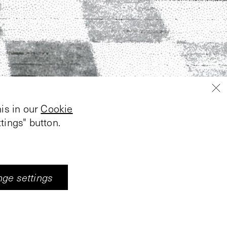
is in our
Cookie
tings" button.
door ze in een nieuw
Op die manier brengt
a de weg van
ge settings