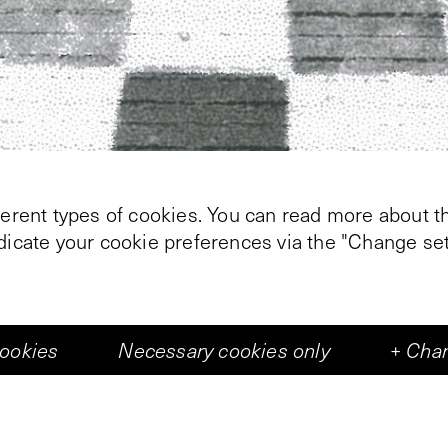
ferent types of cookies. You can read more about th
ndicate your cookie preferences via the "Change set
This text is only available in Dutch
beelden uit een verleden voor het gebruik van nu 
at toevallig is in hun omgeving – te presenteren. 
ing van het beeld tot stand, die af en toe zelfs – vi
cookies
Necessary cookies only
+
Chan
bstraktie leidt.