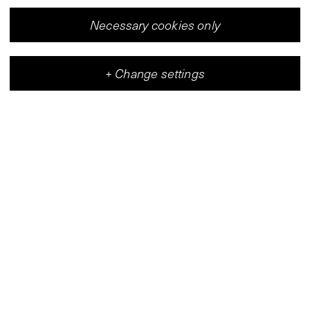
Necessary cookies only
+
Change settings
Vleeshal
Center for Contemporary Art